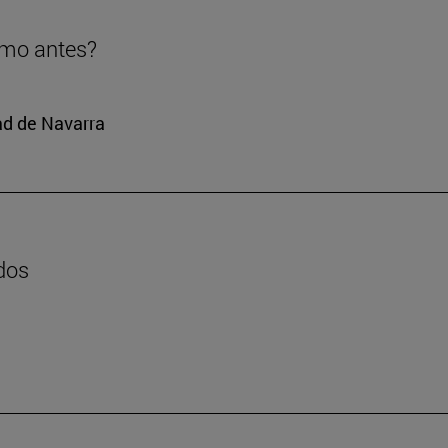
omo antes?
ad de Navarra
dos