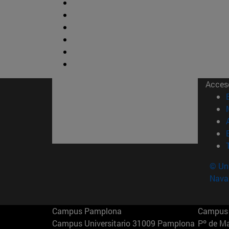
Acces
© Uni
Nava
Campus Pamplona
Campus 
Campus Universitario 31009 Pamplona
Pº de M