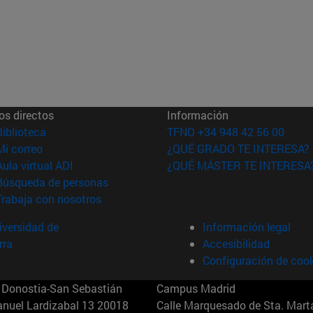
os directos
Información
(abre en nueva ventana)
Biblioteca
TFNO +34 948 42 56 00
(abre en nueva ventana)
Mi correo
¿QUÉ GRADO TE INTERESA?
(abre en nueva ventana)
Aula virtual ADI
¿QUÉ MÁSTER TE INTERESA
(abre en nueva ventana)
Búsqueda de personas
(abre en nueva ventana)
Trabaja con nosotros
versidad de
Información legal
rra
Accesibilidad
Configuración de coo
Donostia-San Sebastián
Campus Madrid
anuel Lardizabal 13 20018
Calle Marquesado de Sta. Marta