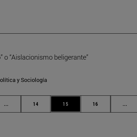
” o “Aislacionismo beligerante”
lítica y Sociología
Páginas intermedias Use TAB para desplazarse.
Página
Página
Página
Pági
...
14
15
16
...