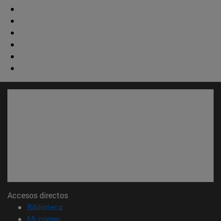
Accesos directos
(abre en nueva ventana)
Biblioteca
(abre en nueva ventana)
Mi correo