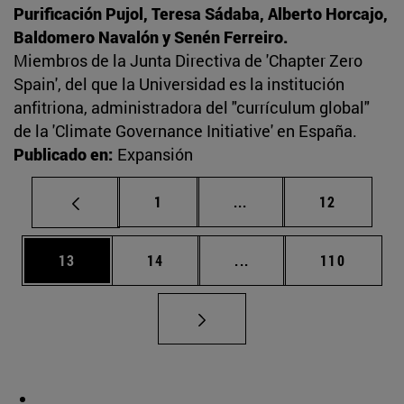
Purificación Pujol, Teresa Sádaba, Alberto Horcajo,
Baldomero Navalón y Senén Ferreiro.
Miembros de la Junta Directiva de 'Chapter Zero
Spain', del que la Universidad es la institución
anfitriona, administradora del "currículum global"
de la 'Climate Governance Initiative' en España.
Publicado en:
Expansión
Página
Páginas intermedias Us
Página
1
...
12
Página
Página
Páginas intermedias U
Página
13
14
...
110