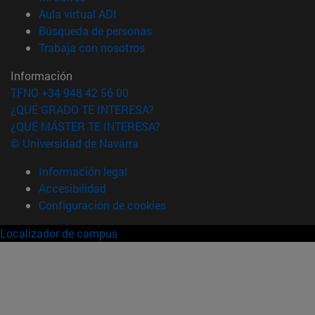
(abre en nueva ventana)
Aula virtual ADI
(abre en nueva ventana)
Búsqueda de personas
(abre en nueva ventana)
Trabaja con nosotros
Información
TFNO +34 948 42 56 00
¿QUÉ GRADO TE INTERESA?
¿QUÉ MÁSTER TE INTERESA?
© Universidad de Navarra
Información legal
Accesibilidad
Configuración de cookies
Localizador de campus