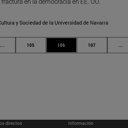
la fractura en la democracia en EE. UU.
Cultura y Sociedad de la Universidad de Navarra
Páginas intermedias Use TAB para desplazarse.
Página
Página
Página
Pá
...
105
106
107
...
os directos
Información