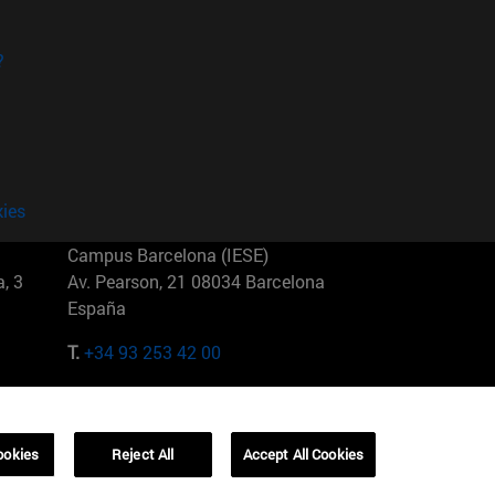
?
kies
Campus Barcelona (IESE)
, 3
Av. Pearson, 21 08034 Barcelona
España
T.
+34 93 253 42 00
Campus Sao Paulo (IESE)
5
Rua Martiniano de Carvalho, 573
01321001 Bela Vista Brasil
ookies
Reject All
Accept All Cookies
T.
+55 11 3177-8300