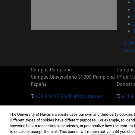
© Uni
Nava
Campus Pamplona
Campus 
Campus Universitario 31009 Pamplona
Pº de M
España
Donosti
T.
+34 948 42 56 00
info@unav.es
T.
+34 9
Campus Madrid (IESE)
Campus 
The University of Navarra website uses our own and third-party cookies 
Camino del Cerro Águila 3 28023
165 W 5
Different types of cookies have different purposes. For example, to identi
Madrid España
EE.UU
browsing habits respecting your privacy, or personalize how the content 
to enable or accept them all. This banner will remain active until you ch
T.
+34 912 11 30 00
T.
+1 64