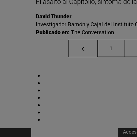
El asalto al Capitolio, síntoma de 
David Thunder
Investigador Ramón y Cajal del Instituto 
Publicado en:
The Conversation
Página
1
Acces