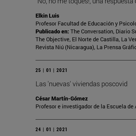
"No, no me toques!, una respuesta
Elkin Luis
Profesor Facultad de Educación y Psicol
Publicado en:
The Conversation, Diario Su
The Objective, El Norte de Castilla, La V
Revista Niú (Nicaragua), La Prensa Gráfic
25 | 01 | 2021
Las 'nuevas' viviendas poscovid
César Martín-Gómez
Profesor e investigador de la Escuela de
24 | 01 | 2021