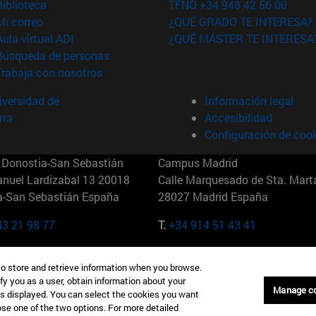
(abre en nueva ventana)
Biblioteca
TFNO +34 948 42 56 00
(abre en nueva ventana)
Mi correo
¿QUÉ GRADO TE INTERESA?
(abre en nueva ventana)
Aula virtual ADI
¿QUÉ MÁSTER TE INTERESA
(abre en nueva ventana)
Búsqueda de personas
(abre en nueva ventana)
Trabaja con nosotros
versidad de
Información legal
rra
Accesibilidad
Configuración de coo
Donostia-San Sebastián
Campus Madrid
anuel Lardizabal 13 20018
Calle Marquesado de Sta. Marta
a-San Sebastián España
28027 Madrid España
43 21 98 77
T.
+34 914 51 43 41
Nueva York (IESE)
Campus Munich (IESE)
to store and retrieve information when you browse.
7th St 10019-2201 Nueva York
Maria-Theresia-Straße 15 8167
fy you as a user, obtain information about your
Múnich Alemania
Manage c
is displayed. You can select the cookies you want
oose one of the two options. For more detailed
6 346 8850
T.
+49 89 24209790