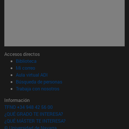
Accesos directos
(abre en nueva ventana)
Biblioteca
(abre en nueva ventana)
Mi correo
(abre en nueva ventana)
Aula virtual ADI
(abre en nueva ventana)
Búsqueda de personas
(abre en nueva ventana)
Trabaja con nosotros
Información
TFNO +34 948 42 56 00
¿QUÉ GRADO TE INTERESA?
¿QUÉ MÁSTER TE INTERESA?
© Universidad de Navarra