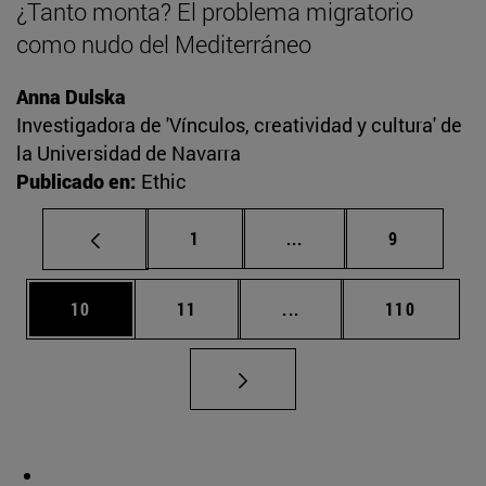
¿Tanto monta? El problema migratorio
como nudo del Mediterráneo
Anna Dulska
Investigadora de 'Vínculos, creatividad y cultura' de
la Universidad de Navarra
Publicado en:
Ethic
Página
Páginas intermedias U
Página
1
...
9
Página
Página
Páginas intermedias U
Página
10
11
...
110