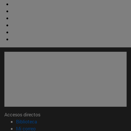
Accesos directos
(abre en nueva ventana)
Biblioteca
(abre en nueva ventana)
Mi correo