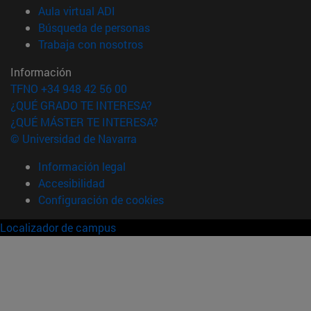
(abre en nueva ventana)
Aula virtual ADI
(abre en nueva ventana)
Búsqueda de personas
(abre en nueva ventana)
Trabaja con nosotros
Información
TFNO +34 948 42 56 00
¿QUÉ GRADO TE INTERESA?
¿QUÉ MÁSTER TE INTERESA?
© Universidad de Navarra
Información legal
Accesibilidad
Configuración de cookies
Localizador de campus