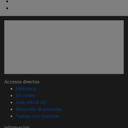
Accesos directos
(abre en nueva ventana)
Biblioteca
(abre en nueva ventana)
Mi correo
(abre en nueva ventana)
Aula virtual ADI
(abre en nueva ventana)
Búsqueda de personas
(abre en nueva ventana)
Trabaja con nosotros
Información