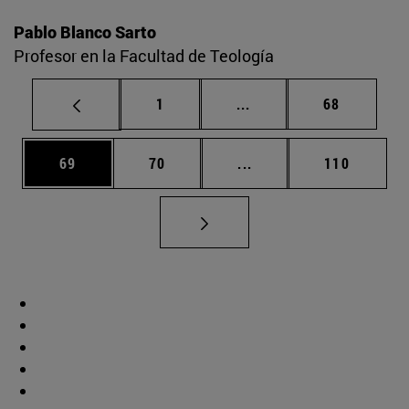
Pablo Blanco Sarto
Profesor en la Facultad de Teología
Página
Páginas intermedias Us
Página
1
...
68
Página
Página
Páginas intermedias U
Página
69
70
...
110