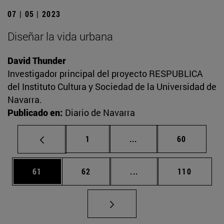
07 | 05 | 2023
Diseñar la vida urbana
David Thunder
Investigador principal del proyecto RESPUBLICA
del Instituto Cultura y Sociedad de la Universidad de
Navarra.
Publicado en:
Diario de Navarra
Página
Páginas intermedias Us
Página
1
...
60
Página
Página
Páginas intermedias U
Página
61
62
...
110