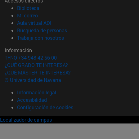
Accesos directos
(abre en nueva ventana)
Biblioteca
(abre en nueva ventana)
Mi correo
(abre en nueva ventana)
Aula virtual ADI
(abre en nueva ventana)
Búsqueda de personas
(abre en nueva ventana)
Trabaja con nosotros
Información
TFNO +34 948 42 56 00
¿QUÉ GRADO TE INTERESA?
¿QUÉ MÁSTER TE INTERESA?
© Universidad de Navarra
Información legal
Accesibilidad
Configuración de cookies
Localizador de campus