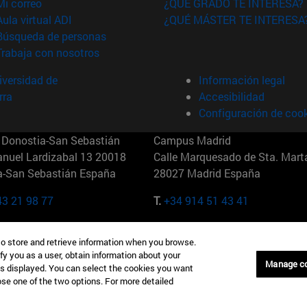
(abre en nueva ventana)
Mi correo
¿QUÉ GRADO TE INTERESA?
(abre en nueva ventana)
Aula virtual ADI
¿QUÉ MÁSTER TE INTERESA
(abre en nueva ventana)
Búsqueda de personas
(abre en nueva ventana)
Trabaja con nosotros
versidad de
Información legal
rra
Accesibilidad
Configuración de coo
Donostia-San Sebastián
Campus Madrid
anuel Lardizabal 13 20018
Calle Marquesado de Sta. Marta
a-San Sebastián España
28027 Madrid España
43 21 98 77
T.
+34 914 51 43 41
Nueva York (IESE)
Campus Munich (IESE)
to store and retrieve information when you browse.
7th St 10019-2201 Nueva York
Maria-Theresia-Straße 15 8167
fy you as a user, obtain information about your
Múnich Alemania
Manage c
is displayed. You can select the cookies you want
oose one of the two options. For more detailed
6 346 8850
T.
+49 89 24209790