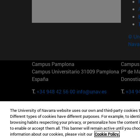
© Uni
Nava
Campus Pamplona
Campus 
Campus Universitario 31009 Pamplona
Pº de M
España
Donosti
T.
+34 948 42 56 00
info@unav.es
T.
+34 9
Campus Madrid (IESE)
Campus 
The University of Navarra website uses our own and third-party cookies 
Camino del Cerro Águila 3 28023
165 W 5
Different types of cookies have different purposes. For example, to identi
Madrid España
EE.UU
browsing habits respecting your privacy, or personalize how the content 
to enable or accept them all. This banner will remain active until you ch
T.
+34 912 11 30 00
T.
+1 64
information about our cookies, please visit our
Cookie Policy.