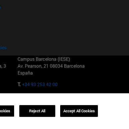
?
kies
Campus Barcelona (IESE)
, 3
Av. Pearson, 21 08034 Barcelona
España
T.
+34 93 253 42 00
Campus Sao Paulo (IESE)
5
Rua Martiniano de Carvalho, 573
01321001 Bela Vista Brasil
ookies
Reject All
Accept All Cookies
T.
+55 11 3177-8300