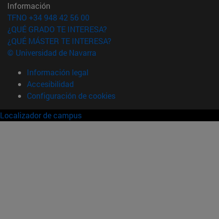
Información
TFNO +34 948 42 56 00
¿QUÉ GRADO TE INTERESA?
¿QUÉ MÁSTER TE INTERESA?
© Universidad de Navarra
Información legal
Accesibilidad
Configuración de cookies
Localizador de campus