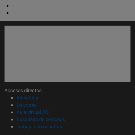
Accesos directos
(abre en nueva ventana)
Biblioteca
(abre en nueva ventana)
Mi correo
(abre en nueva ventana)
Aula virtual ADI
(abre en nueva ventana)
Búsqueda de personas
(abre en nueva ventana)
Trabaja con nosotros