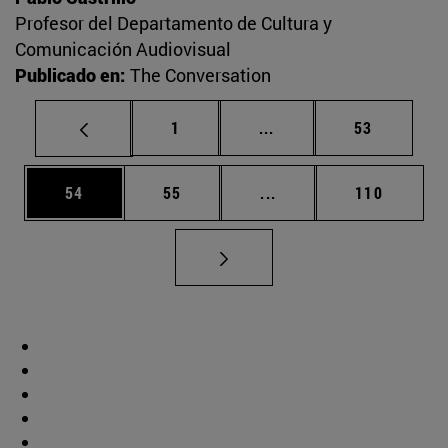
Profesor del Departamento de Cultura y
Comunicación Audiovisual
Publicado en:
The Conversation
Página
Páginas intermedias Us
Página
1
...
53
Página
Página
Páginas intermedias U
Página
54
55
...
110