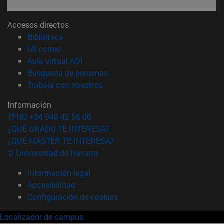
Accesos directos
(abre en nueva ventana)
Biblioteca
(abre en nueva ventana)
Mi correo
(abre en nueva ventana)
Aula virtual ADI
(abre en nueva ventana)
Búsqueda de personas
(abre en nueva ventana)
Trabaja con nosotros
Información
TFNO +34 948 42 56 00
¿QUÉ GRADO TE INTERESA?
¿QUÉ MÁSTER TE INTERESA?
© Universidad de Navarra
Información legal
Accesibilidad
Configuración de cookies
Localizador de campus