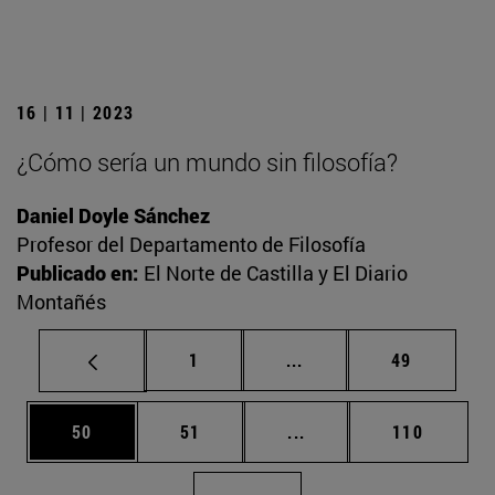
16 | 11 | 2023
¿Cómo sería un mundo sin filosofía?
Daniel Doyle Sánchez
Profesor del Departamento de Filosofía
Publicado en:
El Norte de Castilla y El Diario
Montañés
Página
Páginas intermedias Us
Página
1
...
49
Página
Página
Páginas intermedias U
Página
50
51
...
110