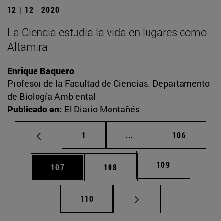
12 | 12 | 2020
La Ciencia estudia la vida en lugares como
Altamira
Enrique Baquero
Profesor de la Facultad de Ciencias. Departamento
de Biología Ambiental
Publicado en:
El Diario Montañés
Página
Páginas intermedias Us
Página
1
...
106
Página
109
Página
Página
107
108
Página
110