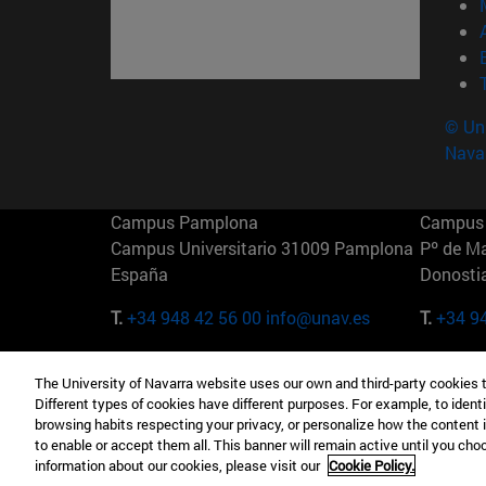
© Uni
Nava
Campus Pamplona
Campus 
Campus Universitario 31009 Pamplona
Pº de M
España
Donosti
T.
+34 948 42 56 00
info@unav.es
T.
+34 9
Campus Madrid (IESE)
Campus 
The University of Navarra website uses our own and third-party cookies 
Camino del Cerro Águila 3 28023
165 W 5
Different types of cookies have different purposes. For example, to identi
Madrid España
EE.UU
browsing habits respecting your privacy, or personalize how the content 
to enable or accept them all. This banner will remain active until you ch
T.
+34 912 11 30 00
T.
+1 64
information about our cookies, please visit our
Cookie Policy.