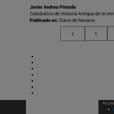
Javier Andreu Pintado
Catedrático de Historia Antigua de la Un
Publicado en:
Diario de Navarra
Página
1
Acces