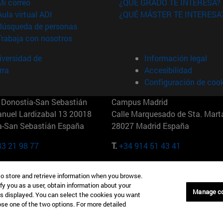
(abre en nueva ventana)
Mi correo
¿QUÉ GRADO TE INTERESA?
(abre en nueva ventana)
Aula virtual ADI
¿QUÉ MÁSTER TE INTERESA
(abre en nueva ventana)
Búsqueda de personas
(abre en nueva ventana)
Trabaja con nosotros
versidad de
Información legal
rra
Accesibilidad
Configuración de coo
Donostia-San Sebastián
Campus Madrid
anuel Lardizabal 13 20018
Calle Marquesado de Sta. Marta
a-San Sebastián España
28027 Madrid España
43 21 98 77
T.
+34 914 51 43 41
Nueva York (IESE)
Campus Munich (IESE)
to store and retrieve information when you browse.
7th St 10019-2201 Nueva York
Maria-Theresia-Straße 15 8167
fy you as a user, obtain information about your
Múnich Alemania
Manage c
is displayed. You can select the cookies you want
oose one of the two options. For more detailed
6 346 8850
T.
+49 89 24209790