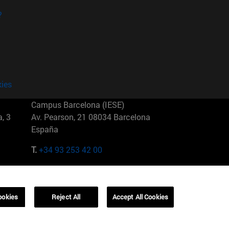
?
kies
Campus Barcelona (IESE)
, 3
Av. Pearson, 21 08034 Barcelona
España
T.
+34 93 253 42 00
Campus Sao Paulo (IESE)
5
Rua Martiniano de Carvalho, 573
01321001 Bela Vista Brasil
ookies
Reject All
Accept All Cookies
T.
+55 11 3177-8300