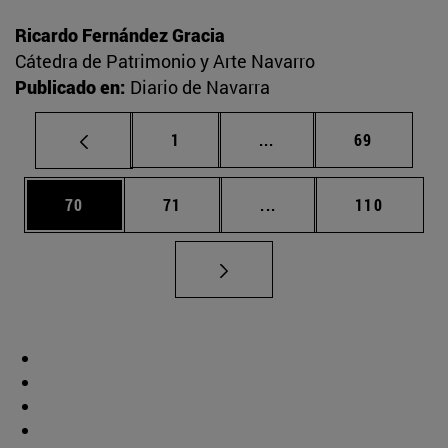
Ricardo Fernández Gracia
Cátedra de Patrimonio y Arte Navarro
Publicado en:
Diario de Navarra
Página
Páginas intermedias Us
Página
1
...
69
Página
Página
Páginas intermedias U
Página
70
71
...
110