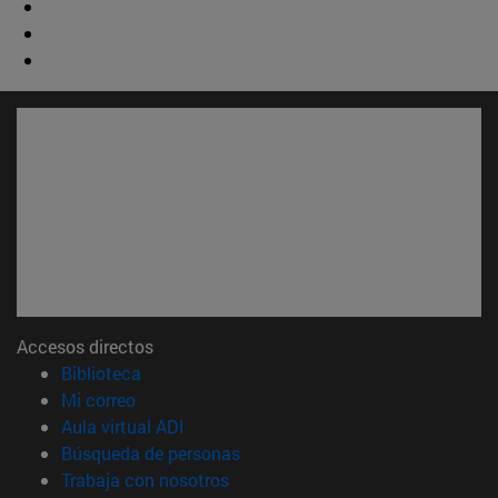
Accesos directos
(abre en nueva ventana)
Biblioteca
(abre en nueva ventana)
Mi correo
(abre en nueva ventana)
Aula virtual ADI
(abre en nueva ventana)
Búsqueda de personas
(abre en nueva ventana)
Trabaja con nosotros