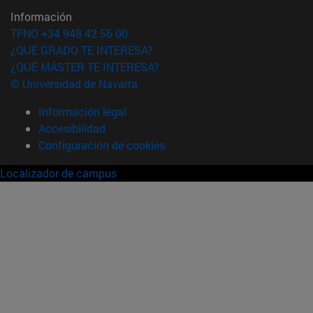
Información
TFNO +34 948 42 56 00
¿QUÉ GRADO TE INTERESA?
¿QUÉ MÁSTER TE INTERESA?
© Universidad de Navarra
Información legal
Accesibilidad
Configuración de cookies
Localizador de campus