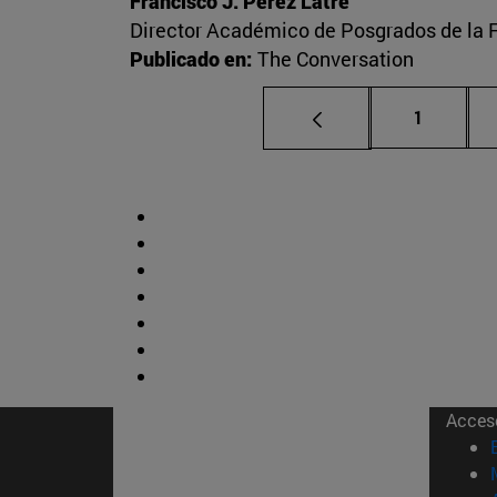
Francisco J. Pérez Latre
Director Académico de Posgrados de la 
Publicado en:
The Conversation
Página
1
Acces