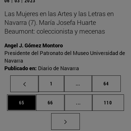
06 | 03 | 2023
Las Mujeres en las Artes y las Letras en
Navarra (7). María Josefa Huarte
Beaumont: coleccionista y mecenas
Angel J. Gómez Montoro
Presidente del Patronato del Museo Universidad de
Navarra
Publicado en:
Diario de Navarra
Página
Páginas intermedias Us
Página
1
...
64
Página
Página
Páginas intermedias U
Página
65
66
...
110