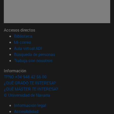
Accesos directos
(abre en nueva ventana)
Biblioteca
(abre en nueva ventana)
Mi correo
(abre en nueva ventana)
Aula virtual ADI
(abre en nueva ventana)
Búsqueda de personas
(abre en nueva ventana)
Trabaja con nosotros
Información
TFNO +34 948 42 56 00
¿QUÉ GRADO TE INTERESA?
¿QUÉ MÁSTER TE INTERESA?
© Universidad de Navarra
Información legal
Accesibilidad