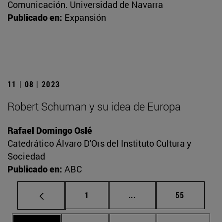
Comunicación. Universidad de Navarra
Publicado en:
Expansión
11 | 08 | 2023
Robert Schuman y su idea de Europa
Rafael Domingo Oslé
Catedrático Álvaro D'Ors del Instituto Cultura y
Sociedad
Publicado en:
ABC
Página
Páginas intermedias Us
Página
1
...
55