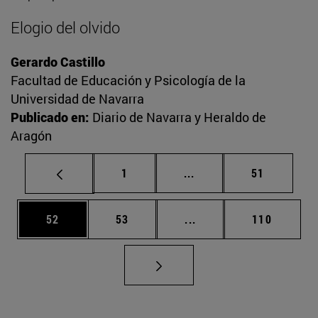
Elogio del olvido
Gerardo Castillo
Facultad de Educación y Psicología de la
Universidad de Navarra
Publicado en:
Diario de Navarra y Heraldo de
Aragón
Página
Páginas intermedias Us
Página
1
...
51
Página
Página
Páginas intermedias U
Página
52
53
...
110