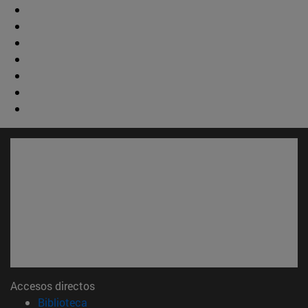
Accesos directos
(abre en nueva ventana)
Biblioteca