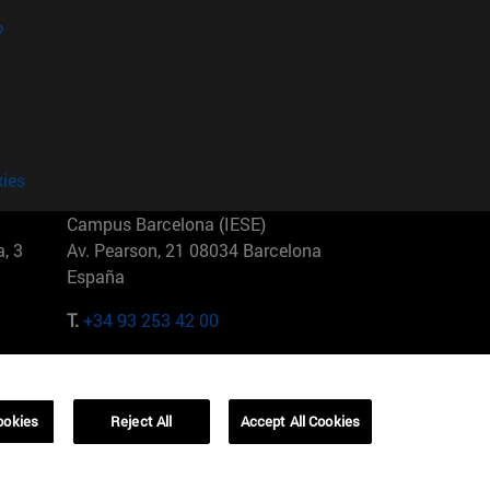
?
kies
Campus Barcelona (IESE)
, 3
Av. Pearson, 21 08034 Barcelona
España
T.
+34 93 253 42 00
Campus Sao Paulo (IESE)
5
Rua Martiniano de Carvalho, 573
01321001 Bela Vista Brasil
ookies
Reject All
Accept All Cookies
T.
+55 11 3177-8300