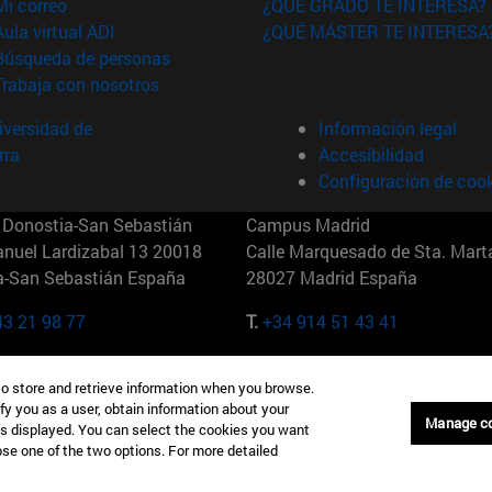
(abre en nueva ventana)
Mi correo
¿QUÉ GRADO TE INTERESA?
(abre en nueva ventana)
Aula virtual ADI
¿QUÉ MÁSTER TE INTERESA
(abre en nueva ventana)
Búsqueda de personas
(abre en nueva ventana)
Trabaja con nosotros
versidad de
Información legal
rra
Accesibilidad
Configuración de coo
Donostia-San Sebastián
Campus Madrid
anuel Lardizabal 13 20018
Calle Marquesado de Sta. Marta
a-San Sebastián España
28027 Madrid España
43 21 98 77
T.
+34 914 51 43 41
Nueva York (IESE)
Campus Munich (IESE)
to store and retrieve information when you browse.
7th St 10019-2201 Nueva York
Maria-Theresia-Straße 15 8167
fy you as a user, obtain information about your
Múnich Alemania
Manage c
is displayed. You can select the cookies you want
oose one of the two options. For more detailed
6 346 8850
T.
+49 89 24209790