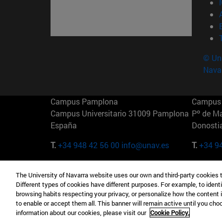
© Uni
Nava
Campus Pamplona
Campus 
Campus Universitario 31009 Pamplona
Pº de M
España
Donosti
T.
+34 948 42 56 00
info@unav.es
T.
+34 9
Campus Madrid (IESE)
Campus 
The University of Navarra website uses our own and third-party cookies 
Camino del Cerro Águila 3 28023
165 W 5
Different types of cookies have different purposes. For example, to identi
Madrid España
EE.UU
browsing habits respecting your privacy, or personalize how the content 
to enable or accept them all. This banner will remain active until you ch
T.
+34 912 11 30 00
T.
+1 64
information about our cookies, please visit our
Cookie Policy.