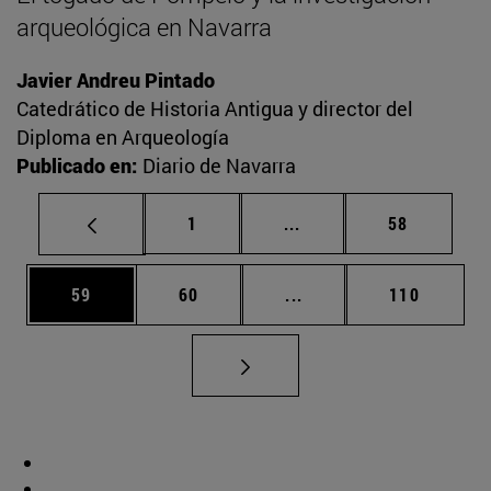
arqueológica en Navarra
Javier Andreu Pintado
Catedrático de Historia Antigua y director del
Diploma en Arqueología
Publicado en:
Diario de Navarra
Página
Páginas intermedias Us
Página
1
...
58
Página
Página
Páginas intermedias U
Página
59
60
...
110