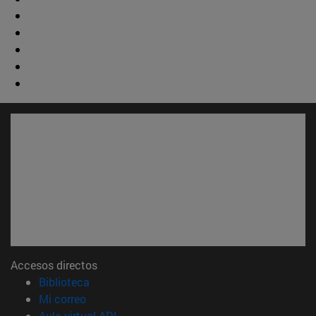
Accesos directos
(abre en nueva ventana)
Biblioteca
(abre en nueva ventana)
Mi correo
(abre en nueva ventana)
Aula virtual ADI