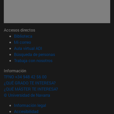
Accesos directos
(abre en nueva ventana)
Biblioteca
(abre en nueva ventana)
Mi correo
(abre en nueva ventana)
Aula virtual ADI
(abre en nueva ventana)
Búsqueda de personas
(abre en nueva ventana)
Trabaja con nosotros
Información
TFNO +34 948 42 56 00
¿QUÉ GRADO TE INTERESA?
¿QUÉ MÁSTER TE INTERESA?
© Universidad de Navarra
Información legal
Accesibilidad