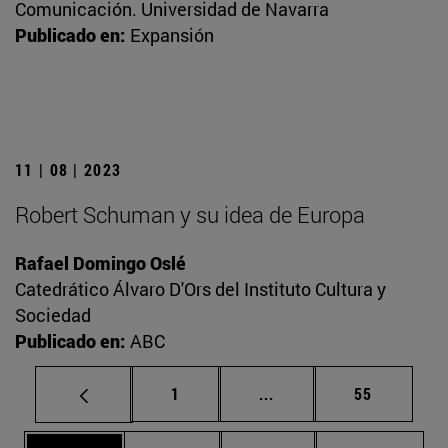
Comunicación. Universidad de Navarra
Publicado en:
Expansión
11 | 08 | 2023
Robert Schuman y su idea de Europa
Rafael Domingo Oslé
Catedrático Álvaro D'Ors del Instituto Cultura y
Sociedad
Publicado en:
ABC
Página
Páginas intermedias Us
Página
1
...
55