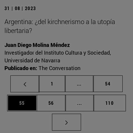
31 | 08 | 2023
Argentina: ¿del kirchnerismo a la utopía
libertaria?
Juan Diego Molina Méndez
Investigador del Instituto Cultura y Sociedad,
Universidad de Navarra
Publicado en:
The Conversation
Página
Páginas intermedias Us
Página
1
...
54
Página
Página
Páginas intermedias U
Página
55
56
...
110