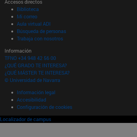
Accesos directos
(abre en nueva ventana)
Biblioteca
(abre en nueva ventana)
Mi correo
(abre en nueva ventana)
Aula virtual ADI
(abre en nueva ventana)
Búsqueda de personas
(abre en nueva ventana)
Trabaja con nosotros
Información
TFNO +34 948 42 56 00
¿QUÉ GRADO TE INTERESA?
¿QUÉ MÁSTER TE INTERESA?
© Universidad de Navarra
Información legal
Accesibilidad
Configuración de cookies
Localizador de campus