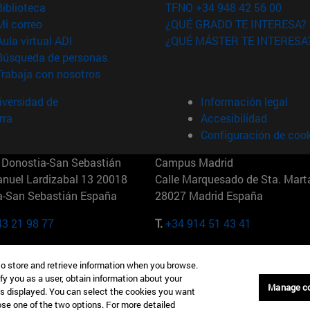
(abre en nueva ventana)
Biblioteca
TFNO +34 948 42 56 00
(abre en nueva ventana)
Mi correo
¿QUÉ GRADO TE INTERESA?
(abre en nueva ventana)
Aula virtual ADI
¿QUÉ MÁSTER TE INTERESA
(abre en nueva ventana)
Búsqueda de personas
(abre en nueva ventana)
Trabaja con nosotros
versidad de
Información legal
rra
Accesibilidad
Configuración de coo
Donostia-San Sebastián
Campus Madrid
anuel Lardizabal 13 20018
Calle Marquesado de Sta. Marta
a-San Sebastián España
28027 Madrid España
43 21 98 77
T.
+34 914 51 43 41
Nueva York (IESE)
Campus Munich (IESE)
to store and retrieve information when you browse.
7th St 10019-2201 Nueva York
Maria-Theresia-Straße 15 8167
fy you as a user, obtain information about your
Múnich Alemania
Manage c
is displayed. You can select the cookies you want
oose one of the two options. For more detailed