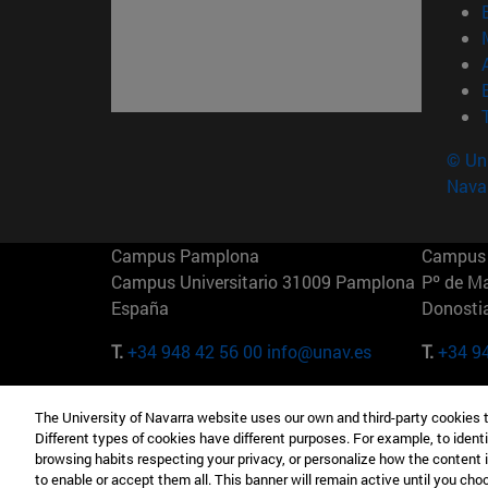
© Uni
Nava
Campus Pamplona
Campus 
Campus Universitario 31009 Pamplona
Pº de M
España
Donosti
T.
+34 948 42 56 00
info@unav.es
T.
+34 9
Campus Madrid (IESE)
Campus 
The University of Navarra website uses our own and third-party cookies 
Camino del Cerro Águila 3 28023
165 W 5
Different types of cookies have different purposes. For example, to identi
Madrid España
EE.UU
browsing habits respecting your privacy, or personalize how the content 
to enable or accept them all. This banner will remain active until you ch