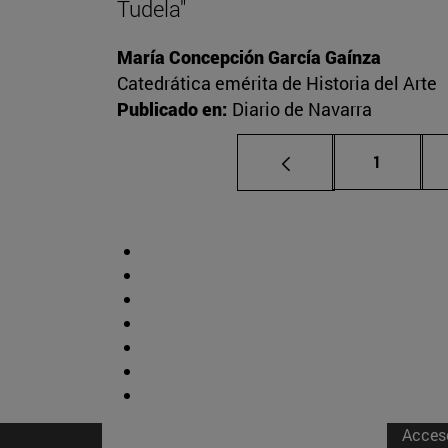
Tudela"
María Concepción García Gaínza
Catedrática emérita de Historia del Arte
Publicado en:
Diario de Navarra
Página
1
Acces