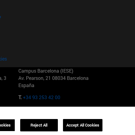
?
kies
Campus Barcelona (IESE)
, 3
Av. Pearson, 21 08034 Barcelona
España
T.
+34 93 253 42 00
Campus Sao Paulo (IESE)
5
Rua Martiniano de Carvalho, 573
01321001 Bela Vista Brasil
ookies
Reject All
Accept All Cookies