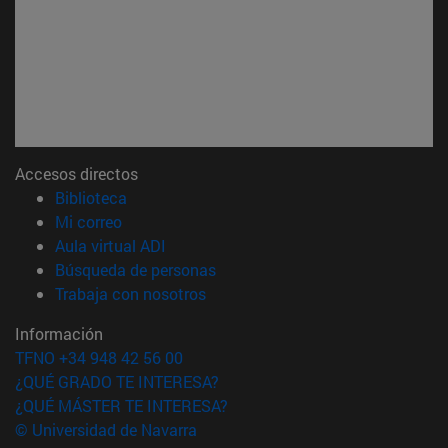
Accesos directos
(abre en nueva ventana)
Biblioteca
(abre en nueva ventana)
Mi correo
(abre en nueva ventana)
Aula virtual ADI
(abre en nueva ventana)
Búsqueda de personas
(abre en nueva ventana)
Trabaja con nosotros
Información
TFNO +34 948 42 56 00
¿QUÉ GRADO TE INTERESA?
¿QUÉ MÁSTER TE INTERESA?
© Universidad de Navarra