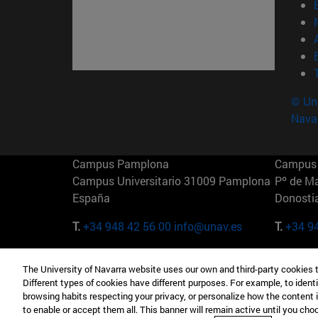
© Uni
Nava
Campus Pamplona
Campus 
Campus Universitario 31009 Pamplona
Pº de M
España
Donosti
T.
+34 948 42 56 00
info@unav.es
T.
+34 9
Campus Madrid (IESE)
Campus 
The University of Navarra website uses our own and third-party cookies 
Camino del Cerro Águila 3 28023
165 W 5
Different types of cookies have different purposes. For example, to identi
Madrid España
EE.UU
browsing habits respecting your privacy, or personalize how the content 
to enable or accept them all. This banner will remain active until you ch
T.
+34 912 11 30 00
T.
+1 64