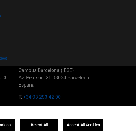
?
kies
Campus Barcelona (IESE)
, 3
Av. Pearson, 21 08034 Barcelona
España
T.
+34 93 253 42 00
Campus Sao Paulo (IESE)
5
Rua Martiniano de Carvalho, 573
01321001 Bela Vista Brasil
ookies
Reject All
Accept All Cookies
T.
+55 11 3177-8300