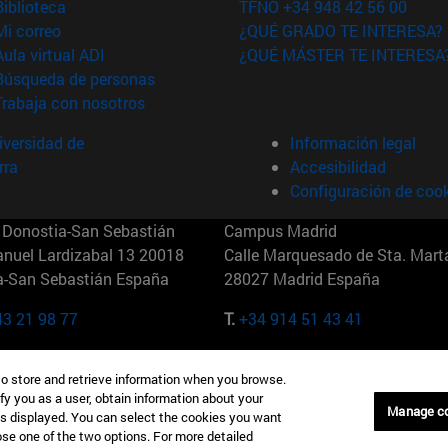
(abre en nueva ventana)
Biblioteca
TFNO +34 948 42 56 00
(abre en nueva ventana)
Mi correo
¿QUÉ GRADO TE INTERESA?
(abre en nueva ventana)
Aula virtual ADI
¿QUÉ MÁSTER TE INTERESA
(abre en nueva ventana)
Búsqueda de personas
(abre en nueva ventana)
Trabaja con nosotros
versidad de
Información legal
rra
Accesibilidad
Configuración de coo
Donostia-San Sebastián
Campus Madrid
anuel Lardizabal 13 20018
Calle Marquesado de Sta. Marta
a-San Sebastián España
28027 Madrid España
43 21 98 77
T.
+34 914 51 43 41
Nueva York (IESE)
Campus Munich (IESE)
to store and retrieve information when you browse.
7th St 10019-2201 Nueva York
Maria-Theresia-Straße 15 8167
fy you as a user, obtain information about your
Múnich Alemania
Manage c
is displayed. You can select the cookies you want
oose one of the two options. For more detailed
6 346 8850
T.
+49 89 24209790