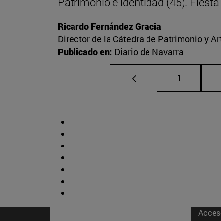
Patrimonio e identidad (45). Fies
Ricardo Fernández Gracia
Director de la Cátedra de Patrimonio y A
Publicado en:
Diario de Navarra
Página
1
Acces