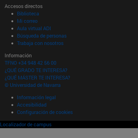
Accesos directos
(abre en nueva ventana)
Biblioteca
(abre en nueva ventana)
Mi correo
(abre en nueva ventana)
Aula virtual ADI
(abre en nueva ventana)
Búsqueda de personas
(abre en nueva ventana)
Trabaja con nosotros
Información
TFNO +34 948 42 56 00
¿QUÉ GRADO TE INTERESA?
¿QUÉ MÁSTER TE INTERESA?
© Universidad de Navarra
Información legal
Accesibilidad
Configuración de cookies
Localizador de campus