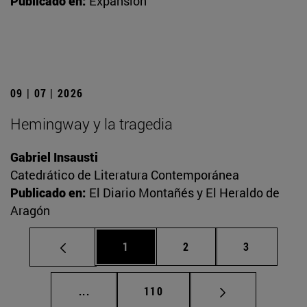
Publicado en:
Expansión
09 | 07 | 2026
Hemingway y la tragedia
Gabriel Insausti
Catedrático de Literatura Contemporánea
Publicado en:
El Diario Montañés y El Heraldo de
Aragón
Página
Página
Página
1
2
3
Páginas intermedias Use TAB para desplaz
Página
...
110