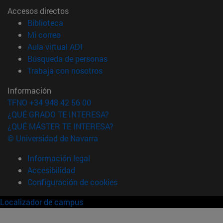
Accesos directos
(abre en nueva ventana)
Biblioteca
(abre en nueva ventana)
Mi correo
(abre en nueva ventana)
Aula virtual ADI
(abre en nueva ventana)
Búsqueda de personas
(abre en nueva ventana)
Trabaja con nosotros
Información
TFNO +34 948 42 56 00
¿QUÉ GRADO TE INTERESA?
¿QUÉ MÁSTER TE INTERESA?
© Universidad de Navarra
Información legal
Accesibilidad
Configuración de cookies
Localizador de campus