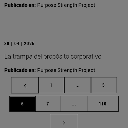
Publicado en:
Purpose Strength Project
30 | 04 | 2026
La trampa del propósito corporativo
Publicado en:
Purpose Strength Project
Página
Páginas intermedias U
Página
1
...
5
Página
Página
Páginas intermedias Use
Página
6
7
...
110