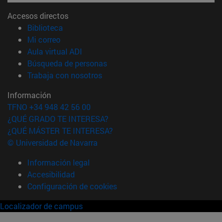
Accesos directos
(abre en nueva ventana)
Biblioteca
(abre en nueva ventana)
Mi correo
(abre en nueva ventana)
Aula virtual ADI
(abre en nueva ventana)
Búsqueda de personas
(abre en nueva ventana)
Trabaja con nosotros
Información
TFNO +34 948 42 56 00
¿QUÉ GRADO TE INTERESA?
¿QUÉ MÁSTER TE INTERESA?
© Universidad de Navarra
Información legal
Accesibilidad
Configuración de cookies
Localizador de campus