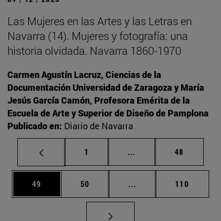
Las Mujeres en las Artes y las Letras en
Navarra (14). Mujeres y fotografía: una
historia olvidada. Navarra 1860-1970
Carmen Agustín Lacruz, Ciencias de la
Documentación Universidad de Zaragoza y María
Jesús García Camón, Profesora Emérita de la
Escuela de Arte y Superior de Diseño de Pamplona
Publicado en:
Diario de Navarra
Página
Páginas intermedias Us
Página
1
...
48
Página
Página
Páginas intermedias U
Página
49
50
...
110