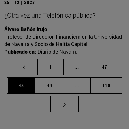
25 | 12 | 2023
¿Otra vez una Telefónica pública?
Álvaro Bañón Irujo
Profesor de Dirección Financiera en la Universidad
de Navarra y Socio de Haltia Capital
Publicado en:
Diario de Navarra
Página
Páginas intermedias Us
Página
1
...
47
Página
Página
Páginas intermedias U
Página
48
49
...
110