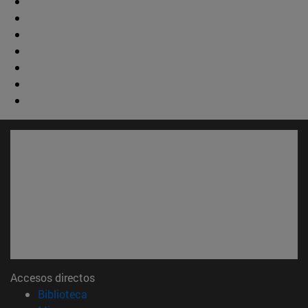
Accesos directos
(abre en nueva ventana)
Biblioteca