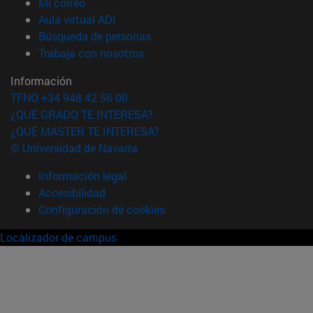
(abre en nueva ventana)
Mi correo
(abre en nueva ventana)
Aula virtual ADI
(abre en nueva ventana)
Búsqueda de personas
(abre en nueva ventana)
Trabaja con nosotros
Información
TFNO +34 948 42 56 00
¿QUÉ GRADO TE INTERESA?
¿QUÉ MÁSTER TE INTERESA?
© Universidad de Navarra
Información legal
Accesibilidad
Configuración de cookies
Localizador de campus