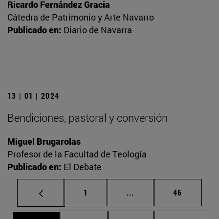
Ricardo Fernández Gracia
Cátedra de Patrimonio y Arte Navarro
Publicado en:
Diario de Navarra
13 | 01 | 2024
Bendiciones, pastoral y conversión
Miguel Brugarolas
Profesor de la Facultad de Teología
Publicado en:
El Debate
Página
Páginas intermedias Us
Página
1
...
46