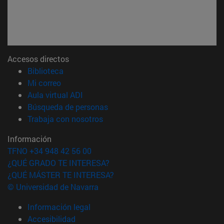
Accesos directos
(abre en nueva ventana)
Biblioteca
(abre en nueva ventana)
Mi correo
(abre en nueva ventana)
Aula virtual ADI
(abre en nueva ventana)
Búsqueda de personas
(abre en nueva ventana)
Trabaja con nosotros
Información
TFNO +34 948 42 56 00
¿QUÉ GRADO TE INTERESA?
¿QUÉ MÁSTER TE INTERESA?
© Universidad de Navarra
Información legal
Accesibilidad