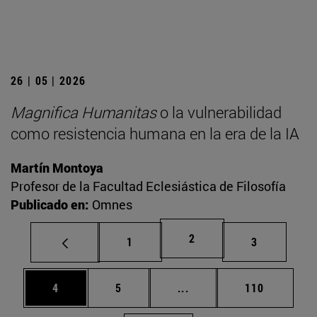
26 | 05 | 2026
Magnifica Humanitas
o la vulnerabilidad
como resistencia humana en la era de la IA
Martín Montoya
Profesor de la Facultad Eclesiástica de Filosofía
Publicado en:
Omnes
Página
2
Página
Página
1
3
Página
Página
Páginas intermedias Use
Página
4
5
...
110