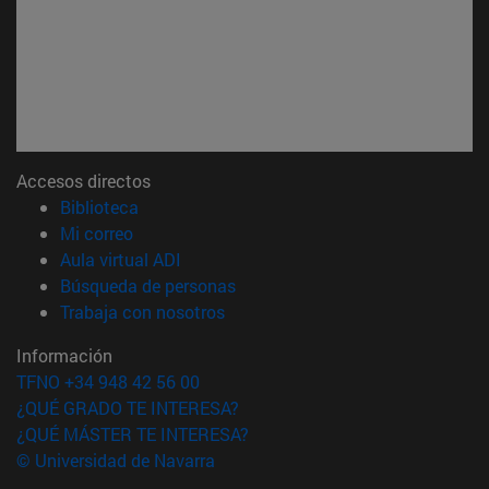
Accesos directos
(abre en nueva ventana)
Biblioteca
(abre en nueva ventana)
Mi correo
(abre en nueva ventana)
Aula virtual ADI
(abre en nueva ventana)
Búsqueda de personas
(abre en nueva ventana)
Trabaja con nosotros
Información
TFNO +34 948 42 56 00
¿QUÉ GRADO TE INTERESA?
¿QUÉ MÁSTER TE INTERESA?
© Universidad de Navarra