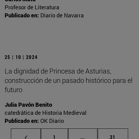
Profesor de Literatura
Publicado en:
Diario de Navarra
25 | 10 | 2024
La dignidad de Princesa de Asturias,
construcción de un pasado histórico para el
futuro
Julia Pavón Benito
catedrática de Historia Medieval
Publicado en:
OK Diario
Página
Páginas intermedias Us
Página
1
...
31