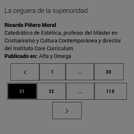
La ceguera de la superioridad
Ricardo Piñero Moral
Catedrático de Estética, profesor del Máster en
Cristianismo y Cultura Contemporánea y director
del Instituto Core Currículum
Publicado en:
Alfa y Omega
Página
Páginas intermedias Us
Página
1
...
30
Página
Página
Páginas intermedias U
Página
31
32
...
110