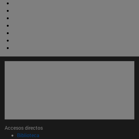
Accesos directos
(abre en nueva ventana)
Biblioteca