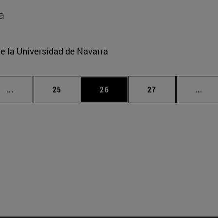
a
e la Universidad de Navarra
Páginas intermedias Use TAB para desplazarse.
Página
Página
Página
Pági
...
25
26
27
...