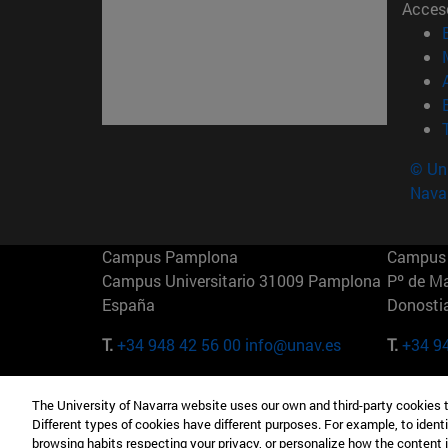
Acces
© Uni
Nava
Campus Pamplona
Campus 
Campus Universitario 31009 Pamplona
Pº de M
España
Donosti
T.
+34 948 42 56 00
info@unav.es
T.
+34 9
Campus Madrid (IESE)
Campus 
The University of Navarra website uses our own and third-party cookies 
Camino del Cerro Águila 3 28023
165 W 5
Different types of cookies have different purposes. For example, to identi
Madrid España
EE.UU
browsing habits respecting your privacy, or personalize how the content 