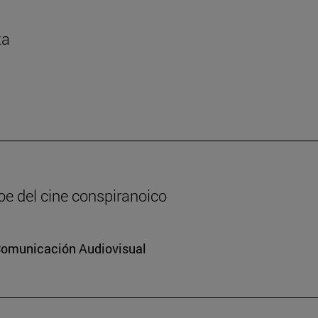
za
oe del cine conspiranoico
 Comunicación Audiovisual