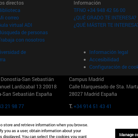
os directos
Información
(abre en nueva ventana)
Biblioteca
TFNO +34 948 42 56 00
(abre en nueva ventana)
Mi correo
¿QUÉ GRADO TE INTERESA?
(abre en nueva ventana)
Aula virtual ADI
¿QUÉ MÁSTER TE INTERESA
(abre en nueva ventana)
Búsqueda de personas
(abre en nueva ventana)
Trabaja con nosotros
versidad de
Información legal
rra
Accesibilidad
Configuración de coo
Donostia-San Sebastián
Campus Madrid
anuel Lardizabal 13 20018
Calle Marquesado de Sta. Marta
a-San Sebastián España
28027 Madrid España
43 21 98 77
T.
+34 914 51 43 41
Nueva York (IESE)
Campus Munich (IESE)
to store and retrieve information when you browse.
7th St 10019-2201 Nueva York
Maria-Theresia-Straße 15 8167
fy you as a user, obtain information about your
Múnich Alemania
Manage c
is displayed. You can select the cookies you want