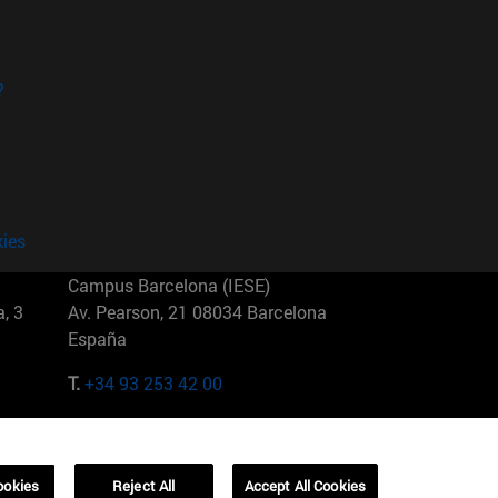
?
kies
Campus Barcelona (IESE)
, 3
Av. Pearson, 21 08034 Barcelona
España
T.
+34 93 253 42 00
Campus Sao Paulo (IESE)
5
Rua Martiniano de Carvalho, 573
01321001 Bela Vista Brasil
ookies
Reject All
Accept All Cookies