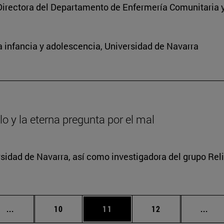
Directora del Departamento de Enfermería Comunitaria y
 infancia y adolescencia, Universidad de Navarra
lo y la eterna pregunta por el mal
rsidad de Navarra, así como investigadora del grupo Relig
Páginas intermedias Use TAB para desplazarse.
Página
Página
Página
Pági
...
10
11
12
...