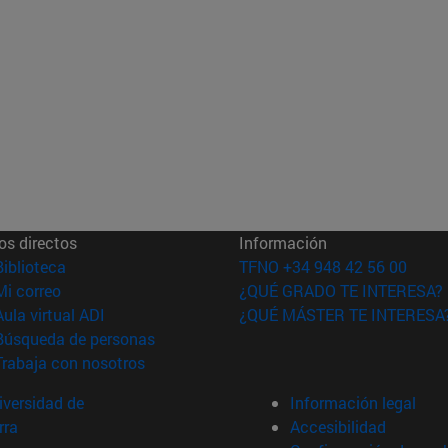
os directos
Información
(abre en nueva ventana)
Biblioteca
TFNO +34 948 42 56 00
(abre en nueva ventana)
Mi correo
¿QUÉ GRADO TE INTERESA?
(abre en nueva ventana)
Aula virtual ADI
¿QUÉ MÁSTER TE INTERESA
(abre en nueva ventana)
Búsqueda de personas
(abre en nueva ventana)
Trabaja con nosotros
versidad de
Información legal
rra
Accesibilidad