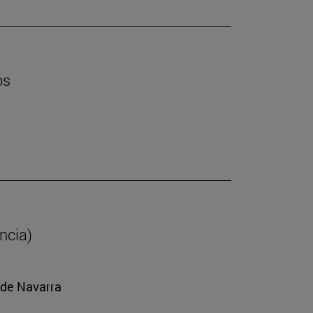
os
ancia)
 de Navarra