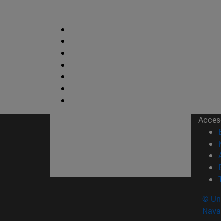
Acces
© Uni
Nava