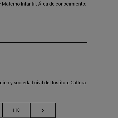
 Materno Infantil. Área de conocimiento:
ión y sociedad civil del Instituto Cultura
nas intermedias Use TAB para desplazarse.
Página
110