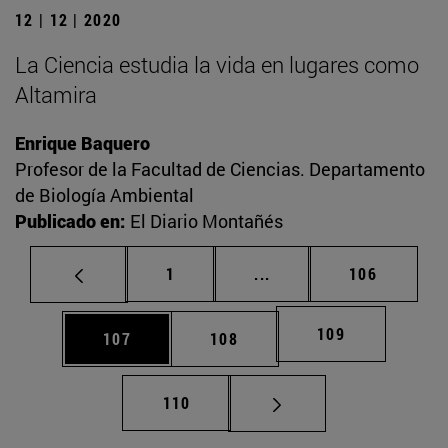
12 | 12 | 2020
La Ciencia estudia la vida en lugares como
Altamira
Enrique Baquero
Profesor de la Facultad de Ciencias. Departamento
de Biología Ambiental
Publicado en:
El Diario Montañés
Página
Páginas intermedias Us
Página
1
...
106
Página
109
Página
Página
107
108
Página
110