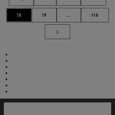
Página
Página
Páginas intermedias U
Página
78
79
...
110