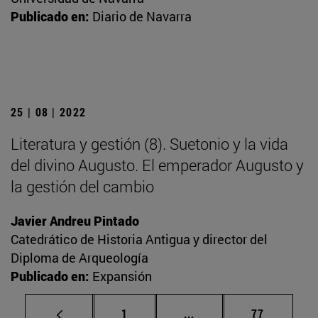
Publicado en:
Diario de Navarra
25 | 08 | 2022
Literatura y gestión (8). Suetonio y la vida
del divino Augusto. El emperador Augusto y
la gestión del cambio
Javier Andreu Pintado
Catedrático de Historia Antigua y director del
Diploma de Arqueología
Publicado en:
Expansión
Página
Páginas intermedias Us
Página
1
...
77