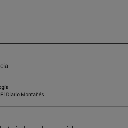
cia
ogía
, El Diario Montañés