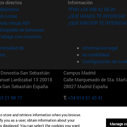
os directos
Información
(abre en nueva ventana)
Biblioteca
TFNO +34 948 42 56 00
(abre en nueva ventana)
Mi correo
¿QUÉ GRADO TE INTERESA?
(abre en nueva ventana)
Aula virtual ADI
¿QUÉ MÁSTER TE INTERESA
(abre en nueva ventana)
Búsqueda de personas
(abre en nueva ventana)
Trabaja con nosotros
versidad de
Información legal
rra
Accesibilidad
Configuración de coo
Donostia-San Sebastián
Campus Madrid
anuel Lardizabal 13 20018
Calle Marquesado de Sta. Marta
a-San Sebastián España
28027 Madrid España
43 21 98 77
T.
+34 914 51 43 41
Nueva York (IESE)
Campus Munich (IESE)
to store and retrieve information when you browse.
7th St 10019-2201 Nueva York
Maria-Theresia-Straße 15 8167
fy you as a user, obtain information about your
Múnich Alemania
Manage c
is displayed. You can select the cookies you want