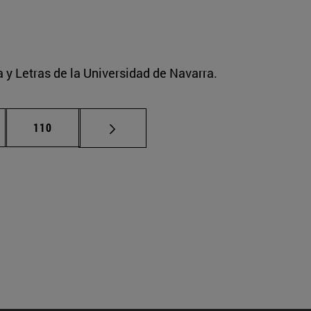
a y Letras de la Universidad de Navarra.
nas intermedias Use TAB para desplazarse.
Página
110