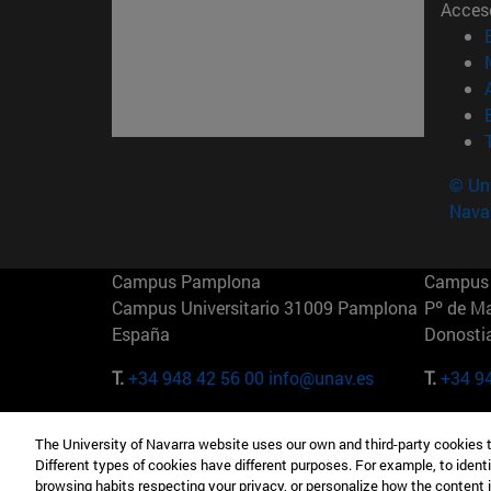
Acces
© Uni
Nava
Campus Pamplona
Campus 
Campus Universitario 31009 Pamplona
Pº de M
España
Donosti
T.
+34 948 42 56 00
info@unav.es
T.
+34 9
Campus Madrid (IESE)
Campus 
The University of Navarra website uses our own and third-party cookies 
Camino del Cerro Águila 3 28023
165 W 5
Different types of cookies have different purposes. For example, to identi
Madrid España
EE.UU
browsing habits respecting your privacy, or personalize how the content 