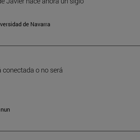
 de Javier hace ahora un siglo
iversidad de Navarra
rá conectada o no será
cnun