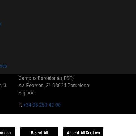
?
kies
Campus Barcelona (IESE)
, 3
Av. Pearson, 21 08034 Barcelona
España
T.
+34 93 253 42 00
Campus Sao Paulo (IESE)
5
Rua Martiniano de Carvalho, 573
01321001 Bela Vista Brasil
ookies
Reject All
Accept All Cookies