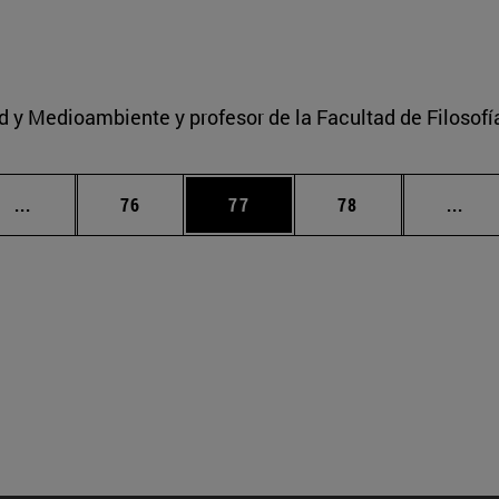
ad y Medioambiente y profesor de la Facultad de Filosofí
Páginas intermedias Use TAB para desplazarse.
Página
Página
Página
Pági
...
76
77
78
...