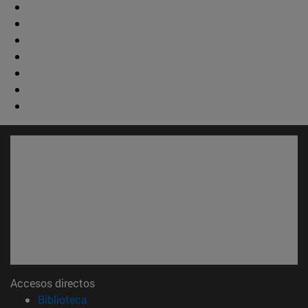
Accesos directos
(abre en nueva ventana)
Biblioteca