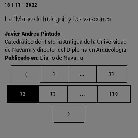
16 | 11 | 2022
La “Mano de Irulegui” y los vascones
Javier Andreu Pintado
Catedrático de Historia Antigua de la Universidad
de Navarra y director del Diploma en Arqueología
Publicado en:
Diario de Navarra
Página
Páginas intermedias Us
Página
1
...
71
Página
Página
Páginas intermedias U
Página
72
73
...
110