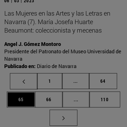
06 | 03 | 2023
Las Mujeres en las Artes y las Letras en
Navarra (7). María Josefa Huarte
Beaumont: coleccionista y mecenas
Angel J. Gómez Montoro
Presidente del Patronato del Museo Universidad de
Navarra
Publicado en:
Diario de Navarra
Página
Páginas intermedias Us
Página
1
...
64
Página
Página
Páginas intermedias U
Página
65
66
...
110