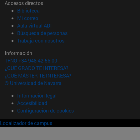
Accesos directos
(abre en nueva ventana)
Biblioteca
(abre en nueva ventana)
Mi correo
(abre en nueva ventana)
Aula virtual ADI
(abre en nueva ventana)
Búsqueda de personas
(abre en nueva ventana)
Trabaja con nosotros
Información
TFNO +34 948 42 56 00
¿QUÉ GRADO TE INTERESA?
¿QUÉ MÁSTER TE INTERESA?
© Universidad de Navarra
Información legal
Accesibilidad
Configuración de cookies
Localizador de campus