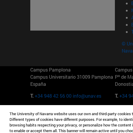
© Uni
Nava
Campus Pamplona
Campus 
Campus Universitario 31009 Pamplona
Pº de M
España
Donosti
T.
+34 948 42 56 00
info@unav.es
T.
+34 9
Campus Madrid (IESE)
Campus 
The University of Navarra website uses our own and third-party cookies 
Camino del Cerro Águila 3 28023
165 W 5
Different types of cookies have different purposes. For example, to identi
Madrid España
EE.UU
browsing habits respecting your privacy, or personalize how the content 
to enable or accept them all. This banner will remain active until you ch