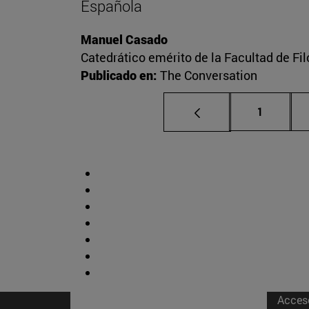
Española
Manuel Casado
Catedrático emérito de la Facultad de Fil
Publicado en:
The Conversation
Página
1
Acces