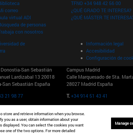
(abre en nueva ventana)
Biblioteca
TFNO +34 948 42 56 00
(abre en nueva ventana)
Mi correo
¿QUÉ GRADO TE INTERESA?
(abre en nueva ventana)
Aula virtual ADI
¿QUÉ MÁSTER TE INTERESA
(abre en nueva ventana)
Búsqueda de personas
(abre en nueva ventana)
Trabaja con nosotros
versidad de
Información legal
rra
Accesibilidad
Configuración de coo
Donostia-San Sebastián
Campus Madrid
anuel Lardizabal 13 20018
Calle Marquesado de Sta. Marta
a-San Sebastián España
28027 Madrid España
43 21 98 77
T.
+34 914 51 43 41
Nueva York (IESE)
Campus Munich (IESE)
to store and retrieve information when you browse.
7th St 10019-2201 Nueva York
Maria-Theresia-Straße 15 8167
fy you as a user, obtain information about your
Múnich Alemania
Manage c
is displayed. You can select the cookies you want
oose one of the two options. For more detailed