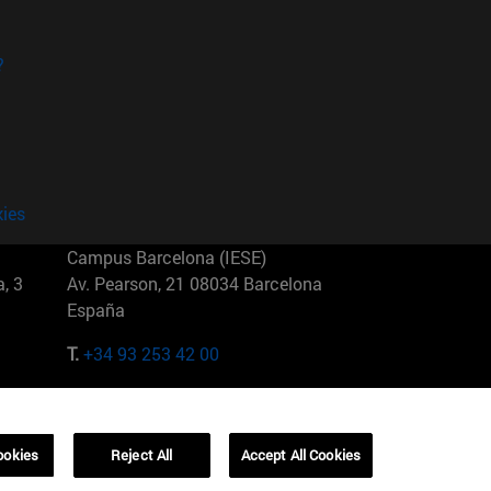
?
kies
Campus Barcelona (IESE)
, 3
Av. Pearson, 21 08034 Barcelona
España
T.
+34 93 253 42 00
Campus Sao Paulo (IESE)
5
Rua Martiniano de Carvalho, 573
01321001 Bela Vista Brasil
ookies
Reject All
Accept All Cookies