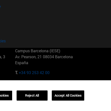
?
kies
Campus Barcelona (IESE)
, 3
Av. Pearson, 21 08034 Barcelona
España
T.
+34 93 253 42 00
Campus Sao Paulo (IESE)
5
Rua Martiniano de Carvalho, 573
01321001 Bela Vista Brasil
ookies
Reject All
Accept All Cookies
T.
+55 11 3177-8300