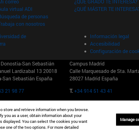
(abre en nueva ventana)
Mi correo
¿QUÉ GRADO TE INTERESA?
(abre en nueva ventana)
Aula virtual ADI
¿QUÉ MÁSTER TE INTERESA
(abre en nueva ventana)
Búsqueda de personas
(abre en nueva ventana)
Trabaja con nosotros
versidad de
Información legal
rra
Accesibilidad
Configuración de coo
Donostia-San Sebastián
Campus Madrid
anuel Lardizabal 13 20018
Calle Marquesado de Sta. Marta
a-San Sebastián España
28027 Madrid España
43 21 98 77
T.
+34 914 51 43 41
Nueva York (IESE)
Campus Munich (IESE)
to store and retrieve information when you browse.
7th St 10019-2201 Nueva York
Maria-Theresia-Straße 15 8167
fy you as a user, obtain information about your
Múnich Alemania
Manage c
is displayed. You can select the cookies you want
oose one of the two options. For more detailed
6 346 8850
T.
+49 89 24209790