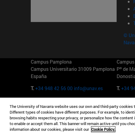
© Uni
Nava
Campus Pamplona
Campus 
Campus Universitario 31009 Pamplona
Pº de M
España
Donosti
T.
+34 948 42 56 00
info@unav.es
T.
+34 9
Campus Madrid (IESE)
Campus 
The University of Navarra website uses our own and third-party cookies 
Camino del Cerro Águila 3 28023
165 W 5
Different types of cookies have different purposes. For example, to identi
Madrid España
EE.UU
browsing habits respecting your privacy, or personalize how the content 
to enable or accept them all. This banner will remain active until you ch
T.
+34 912 11 30 00
T.
+1 64
information about our cookies, please visit our
Cookie Policy.