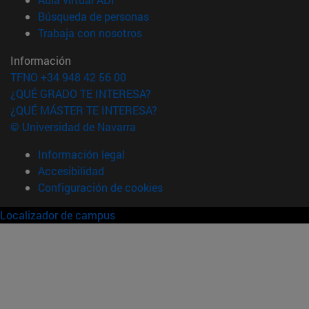
(abre en nueva ventana)
Búsqueda de personas
(abre en nueva ventana)
Trabaja con nosotros
Información
TFNO +34 948 42 56 00
¿QUÉ GRADO TE INTERESA?
¿QUÉ MÁSTER TE INTERESA?
© Universidad de Navarra
Información legal
Accesibilidad
Configuración de cookies
Localizador de campus