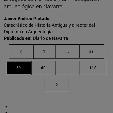
arqueológica en Navarra
Javier Andreu Pintado
Catedrático de Historia Antigua y director del
Diploma en Arqueología
Publicado en:
Diario de Navarra
Página
Páginas intermedias Us
Página
1
...
58
Página
Página
Páginas intermedias U
Página
59
60
...
110