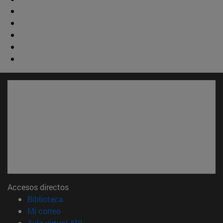
Accesos directos
(abre en nueva ventana)
Biblioteca
(abre en nueva ventana)
Mi correo
(abre en nueva ventana)
Aula virtual ADI