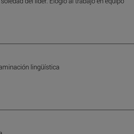
 soledad del líder. Elogio al trabajo en equipo
aminación lingüística
a