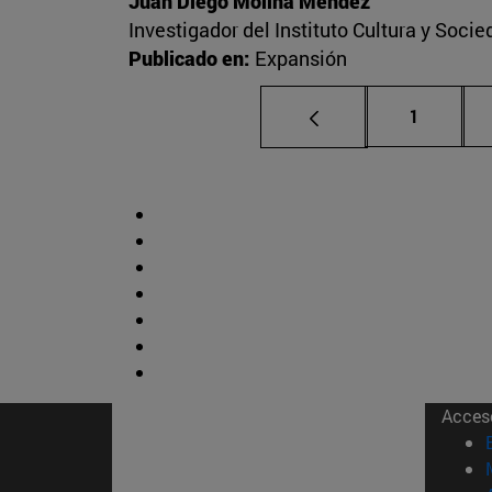
Juan Diego Molina Méndez
Investigador del Instituto Cultura y Soci
Publicado en:
Expansión
Página
1
Acces