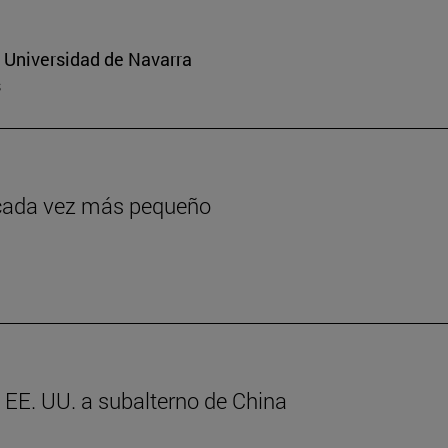
a Universidad de Navarra
s
o cada vez más pequeño
e EE. UU. a subalterno de China