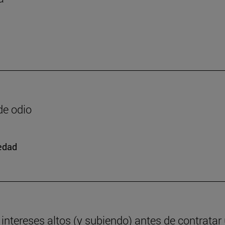
de odio
iedad
ntereses altos (y subiendo) antes de contratar