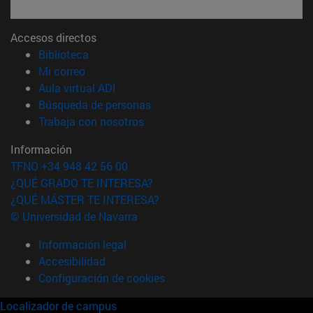
Accesos directos
(abre en nueva ventana)
Biblioteca
(abre en nueva ventana)
Mi correo
(abre en nueva ventana)
Aula virtual ADI
(abre en nueva ventana)
Búsqueda de personas
(abre en nueva ventana)
Trabaja con nosotros
Información
TFNO +34 948 42 56 00
¿QUÉ GRADO TE INTERESA?
¿QUÉ MÁSTER TE INTERESA?
© Universidad de Navarra
Información legal
Accesibilidad
Configuración de cookies
Localizador de campus