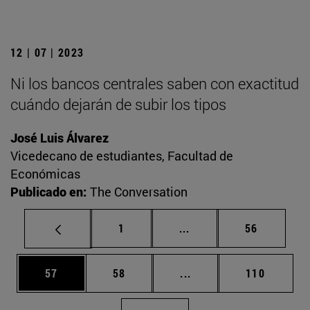
12 | 07 | 2023
Ni los bancos centrales saben con exactitud
cuándo dejarán de subir los tipos
José Luis Álvarez
Vicedecano de estudiantes, Facultad de
Económicas
Publicado en:
The Conversation
Página
Páginas intermedias Us
Página
1
...
56
Página
Página
Páginas intermedias U
Página
57
58
...
110