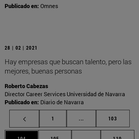
Publicado en:
Omnes
28 | 02 | 2021
Hay empresas que buscan talento, pero las
mejores, buenas personas
Roberto Cabezas
Director Career Services Universidad de Navarra
Publicado en:
Diario de Navarra
Página
Páginas intermedias Us
Página
1
...
103
Página
Página
Páginas intermedias 
Página
104
105
...
110