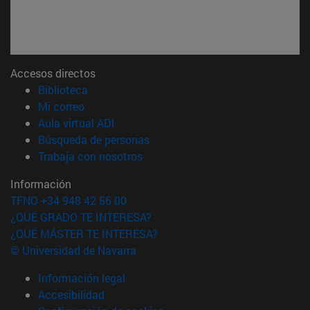
Accesos directos
(abre en nueva ventana)
Biblioteca
(abre en nueva ventana)
Mi correo
(abre en nueva ventana)
Aula virtual ADI
(abre en nueva ventana)
Búsqueda de personas
(abre en nueva ventana)
Trabaja con nosotros
Información
TFNO +34 948 42 56 00
¿QUÉ GRADO TE INTERESA?
¿QUÉ MÁSTER TE INTERESA?
© Universidad de Navarra
Información legal
Accesibilidad