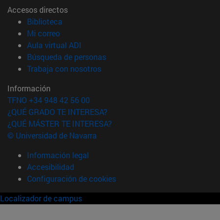
Accesos directos
(abre en nueva ventana)
Biblioteca
(abre en nueva ventana)
Mi correo
(abre en nueva ventana)
Aula virtual ADI
(abre en nueva ventana)
Búsqueda de personas
(abre en nueva ventana)
Trabaja con nosotros
Información
TFNO +34 948 42 56 00
¿QUÉ GRADO TE INTERESA?
¿QUÉ MÁSTER TE INTERESA?
© Universidad de Navarra
Información legal
Accesibilidad
Configuración de cookies
Localizador de campus