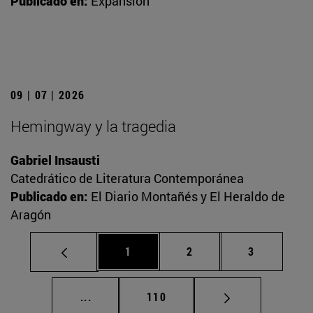
Publicado en:
Expansión
09 | 07 | 2026
Hemingway y la tragedia
Gabriel Insausti
Catedrático de Literatura Contemporánea
Publicado en:
El Diario Montañés y El Heraldo de
Aragón
Página
Página
Página
1
2
3
Páginas intermedias Use TAB para desplaz
Página
...
110