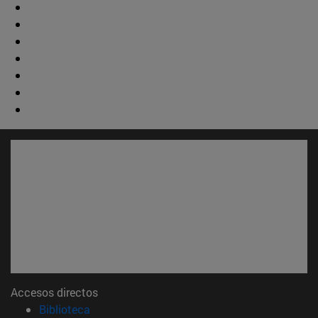
Accesos directos
(abre en nueva ventana)
Biblioteca