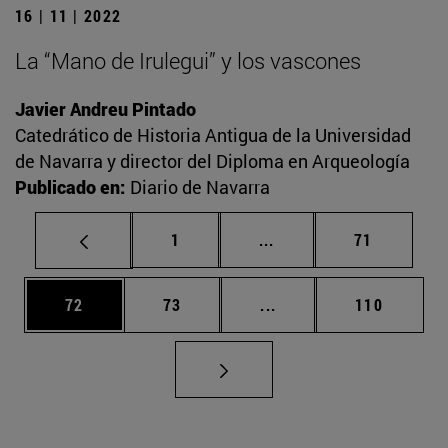
16 | 11 | 2022
La “Mano de Irulegui” y los vascones
Javier Andreu Pintado
Catedrático de Historia Antigua de la Universidad
de Navarra y director del Diploma en Arqueología
Publicado en:
Diario de Navarra
Página
Páginas intermedias Us
Página
1
...
71
Página
Página
Páginas intermedias U
Página
72
73
...
110