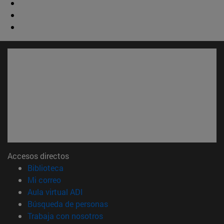
Accesos directos
(abre en nueva ventana)
Biblioteca
(abre en nueva ventana)
Mi correo
(abre en nueva ventana)
Aula virtual ADI
(abre en nueva ventana)
Búsqueda de personas
(abre en nueva ventana)
Trabaja con nosotros