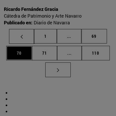
Ricardo Fernández Gracia
Cátedra de Patrimonio y Arte Navarro
Publicado en:
Diario de Navarra
Página
Páginas intermedias Us
Página
1
...
69
Página
Página
Páginas intermedias U
Página
70
71
...
110