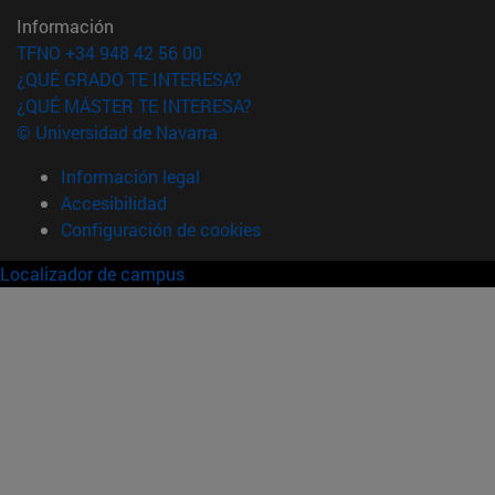
Información
TFNO +34 948 42 56 00
¿QUÉ GRADO TE INTERESA?
¿QUÉ MÁSTER TE INTERESA?
© Universidad de Navarra
Información legal
Accesibilidad
Configuración de cookies
Localizador de campus