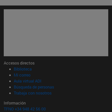
Accesos directos
(abre en nueva ventana)
Biblioteca
(abre en nueva ventana)
Mi correo
(abre en nueva ventana)
Aula virtual ADI
(abre en nueva ventana)
Búsqueda de personas
(abre en nueva ventana)
Trabaja con nosotros
Información
TFNO +34 948 42 56 00