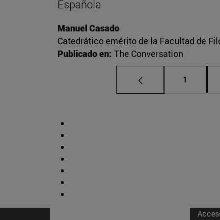
Española
Manuel Casado
Catedrático emérito de la Facultad de Fil
Publicado en:
The Conversation
Página
1
Acces