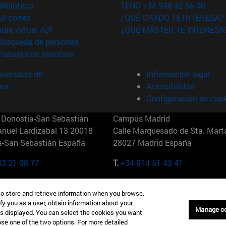
(abre en nueva ventana)
Biblioteca
TFNO +34 948 42 56 00
(abre en nueva ventana)
Mi correo
¿QUÉ GRADO TE INTERESA?
(abre en nueva ventana)
Aula virtual ADI
¿QUÉ MÁSTER TE INTERESA
(abre en nueva ventana)
Búsqueda de personas
(abre en nueva ventana)
Trabaja con nosotros
versidad de
Información legal
rra
Accesibilidad
Configuración de coo
Donostia-San Sebastián
Campus Madrid
anuel Lardizabal 13 20018
Calle Marquesado de Sta. Marta
a-San Sebastián España
28027 Madrid España
43 21 98 77
T.
+34 914 51 43 41
Nueva York (IESE)
Campus Munich (IESE)
to store and retrieve information when you browse.
7th St 10019-2201 Nueva York
Maria-Theresia-Straße 15 8167
fy you as a user, obtain information about your
Múnich Alemania
Manage c
is displayed. You can select the cookies you want
oose one of the two options. For more detailed