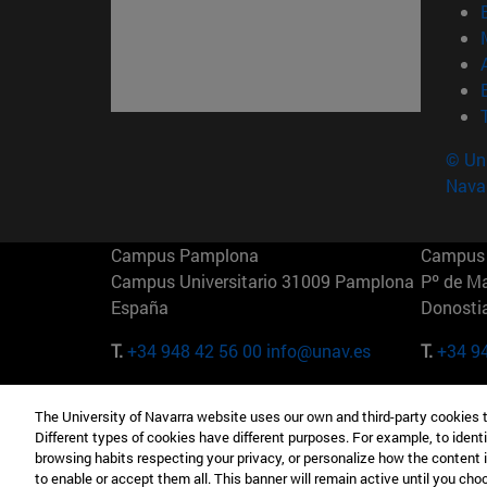
© Uni
Nava
Campus Pamplona
Campus 
Campus Universitario 31009 Pamplona
Pº de M
España
Donosti
T.
+34 948 42 56 00
info@unav.es
T.
+34 9
Campus Madrid (IESE)
Campus 
The University of Navarra website uses our own and third-party cookies 
Camino del Cerro Águila 3 28023
165 W 5
Different types of cookies have different purposes. For example, to identi
Madrid España
EE.UU
browsing habits respecting your privacy, or personalize how the content 
to enable or accept them all. This banner will remain active until you ch