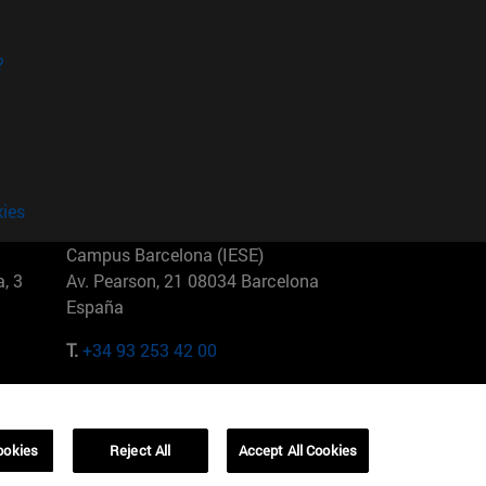
?
kies
Campus Barcelona (IESE)
, 3
Av. Pearson, 21 08034 Barcelona
España
T.
+34 93 253 42 00
Campus Sao Paulo (IESE)
5
Rua Martiniano de Carvalho, 573
01321001 Bela Vista Brasil
ookies
Reject All
Accept All Cookies